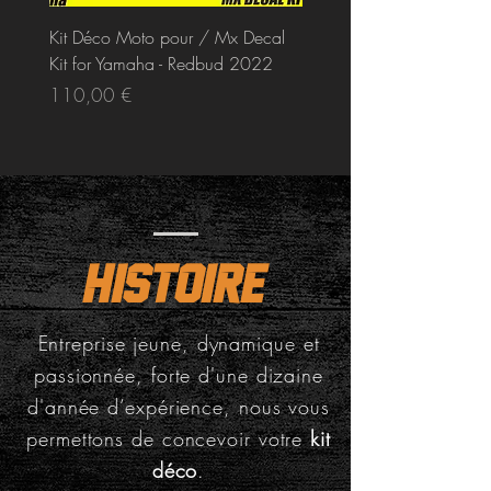
Kit Déco Moto pour / Mx Decal
Kit Déco Moto pour / Mx
Kit for Yamaha - Redbud 2022
Kit for KTM - RB USA
Prix
Prix
110,00 €
110,00 €
HISTOIRE
Entreprise jeune, dynamique et
passionnée, forte d'une dizaine
d'année d’expérience, nous vous
permettons de concevoir votre
kit
déco
.