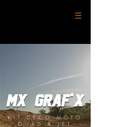
Mx Graf'X
KIT DECO MOTO
QUAD & JET