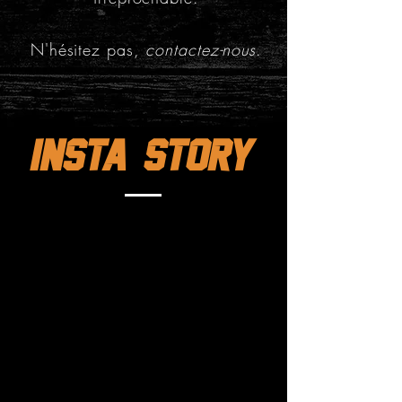
​N'hésitez pas,
contactez-nous
.
INSTA STORY