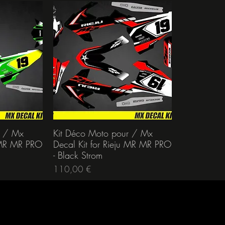
r / Mx
Kit Déco Moto pour / Mx
u MR MR PRO
Decal Kit for Rieju MR MR PRO
- Black Strom
Prix
110,00 €