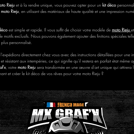
oto Rieju
et à la rendre unique, vous pouvez opter pour un
kit déco
personnal
e
moto Rieju
, en utilisant des matériaux de haute qualité et une impression nu
 déco
est simple et rapide. Il vous suffit de choisir votre modèle de
moto Rieju
e
e motifs exclusifs. Nous pouvons également ajouter des finitions spéciales tell
 plus personnalisé.
s l'expédions directement chez vous avec des instructions détaillées pour une in
et résistant aux intempéries, ce qui signifie qu'il restera en parfait état même
f'x
, votre
moto Rieju
sera transformée en une œuvre d'art unique qui attirera l'
t et créer le kit déco de vos rêves pour votre moto Rieju ?