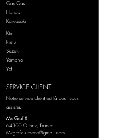
Gas Gas
Honda
Kawasaki
Ktm
Rieju
Suzuki
Yamaha
Ycf
SERVICE CLIENT
Notre service client est là pour vous
assister.
Mx Graf'X
64300 Orthez, France
Mxgrafx.kitdeco@gmail.com